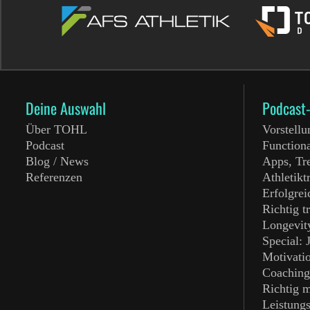
Deine Auswahl
Podcast
Über TOHL
Vorstellu
Podcast
Functiona
Blog / News
Apps, Tr
Referenzen
Athletikt
Erfolgre
Richtig t
Longevit
Special: 
Motivati
Coachin
Richtig m
Leistung