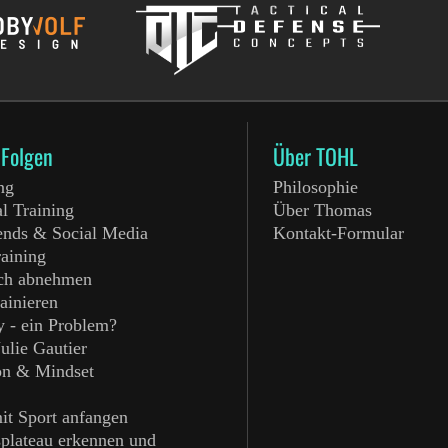
-Folgen
Über TOHL
ng
Philosophie
l Training
Über Thomas
ends & Social Media
Kontakt-Formular
raining
ich abnehmen
rainieren
y - ein Problem?
Julie Gautier
on & Mindset
g
it Sport anfangen
splateau erkennen und