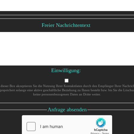
Freier Nachrichtentext
Einwilligung:
n dieser Box akzeptieren Sie die Nutzung Ihrer Kontaktdaten durch den Empfänger Ihrer Nachrich
gespeichert solange eine aktive geschäftliche Beziehung zu Ihnen besteht bzw. bis Sie die Lösch
keine personenbezogenen Daten an Dritte weiter.
Anfrage absenden