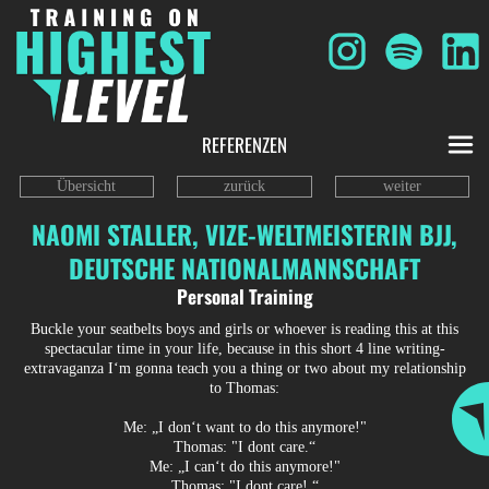
REFERENZEN
Übersicht
zurück
weiter
NAOMI STALLER, VIZE-WELTMEISTERIN BJJ,
DEUTSCHE NATIONALMANNSCHAFT
Personal Training
Buckle your seatbelts boys and girls or whoever is reading this at this
spectacular time in your life, because in this short 4 line writing-
extravaganza I‘m gonna teach you a thing or two about my relationship
to Thomas:
Me: „I don‘t want to do this anymore!"
Thomas: "I dont care.“
Me: „I can‘t do this anymore!"
Thomas: "I dont care!.“